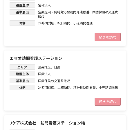
設置主体
営利法人
基準届出
定期巡回・随時対応型訪問介護看護
、
医療保険の交通費
徴収
体制
24時間対応
、
祝日訪問
、
小児訪問看護
続きを読む
エマオ訪問看護ステーション
エリア
道央地区
、
日高
設置主体
医療法人
基準届出
医療保険の交通費徴収
体制
24時間対応
、
土曜訪問
、
精神科訪問看護
、
小児訪問看護
続きを読む
Jケア株式会社 訪問看護ステーション結