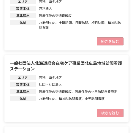
エリア
石狩
、
道央地区
設置主体
営利法人
基準届出
医療保険の交通費徴収
体制
24時間対応
、
土曜訪問
、
日曜訪問
、
祝日訪問
、
精神科訪
問看護
続きを読む
一般社団法人北海道総合在宅ケア事業団北広島地域訪問看護
ステーション
エリア
石狩
、
道央地区
設置主体
社団・財団法人
基準届出
医療保険の交通費徴収
、
医療保険の休日訪問自費設定
体制
24時間対応
、
精神科訪問看護
、
小児訪問看護
続きを読む