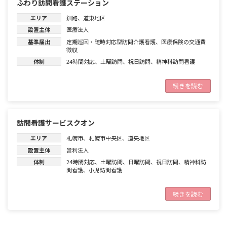
ふわり訪問看護ステーション
エリア
釧路
、
道東地区
設置主体
医療法人
基準届出
定期巡回・随時対応型訪問介護看護
、
医療保険の交通費
徴収
体制
24時間対応
、
土曜訪問
、
祝日訪問
、
精神科訪問看護
続きを読む
訪問看護サービスクオン
エリア
札幌市
、
札幌市中央区
、
道央地区
設置主体
営利法人
体制
24時間対応
、
土曜訪問
、
日曜訪問
、
祝日訪問
、
精神科訪
問看護
、
小児訪問看護
続きを読む