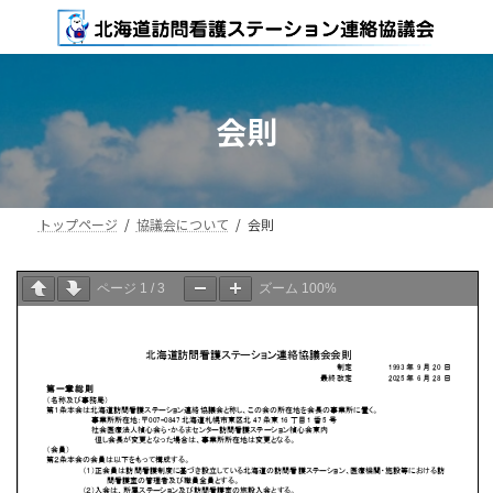
コ
ナ
ン
ビ
テ
ゲ
ン
ー
ツ
シ
会則
へ
ョ
ス
ン
キ
に
ッ
移
プ
動
トップページ
協議会について
会則
ページ
1
/
3
ズーム
100%