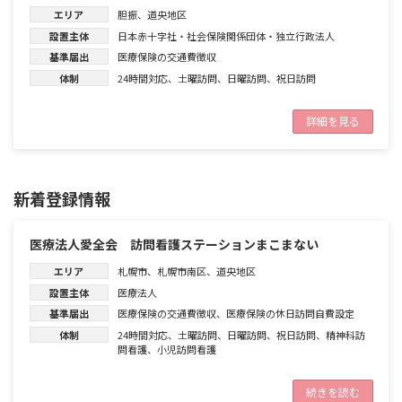
エリア
胆振
、
道央地区
設置主体
日本赤十字社・社会保険関係団体・独立行政法人
基準届出
医療保険の交通費徴収
体制
24時間対応
、
土曜訪問
、
日曜訪問
、
祝日訪問
詳細を見る
新着登録情報
医療法人愛全会 訪問看護ステーションまこまない
エリア
札幌市
、
札幌市南区
、
道央地区
設置主体
医療法人
基準届出
医療保険の交通費徴収
、
医療保険の休日訪問自費設定
体制
24時間対応
、
土曜訪問
、
日曜訪問
、
祝日訪問
、
精神科訪
問看護
、
小児訪問看護
続きを読む