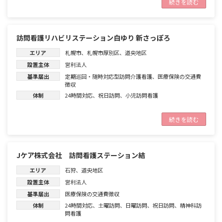
続きを読む
訪問看護リハビリステーション白ゆり 新さっぽろ
エリア
札幌市
、
札幌市厚別区
、
道央地区
設置主体
営利法人
基準届出
定期巡回・随時対応型訪問介護看護
、
医療保険の交通費
徴収
体制
24時間対応
、
祝日訪問
、
小児訪問看護
続きを読む
Jケア株式会社 訪問看護ステーション結
エリア
石狩
、
道央地区
設置主体
営利法人
基準届出
医療保険の交通費徴収
体制
24時間対応
、
土曜訪問
、
日曜訪問
、
祝日訪問
、
精神科訪
問看護