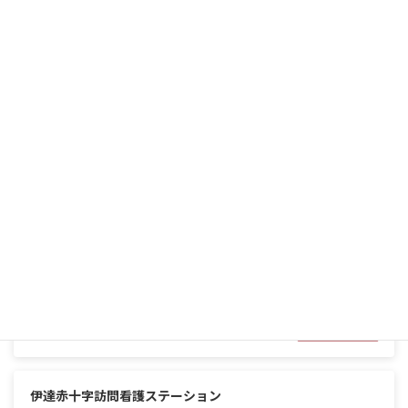
エリア
道東地区
、
網走
設置主体
日本赤十字社・社会保険関係団体・独立行政法人
基準届出
医療保険の休日訪問自費設定
体制
24時間対応
、
精神科訪問看護
詳細を見る
旭川赤十字訪問看護ステーション
エリア
上川
、
道北地区
設置主体
日本赤十字社・社会保険関係団体・独立行政法人
基準届出
機能強化型訪問看護基本療養費Ⅲ
、
医療保険の交通費徴
収
、
医療保険の休日訪問自費設定
体制
24時間対応
、
土曜訪問
、
日曜訪問
、
祝日訪問
詳細を見る
伊達赤十字訪問看護ステーション