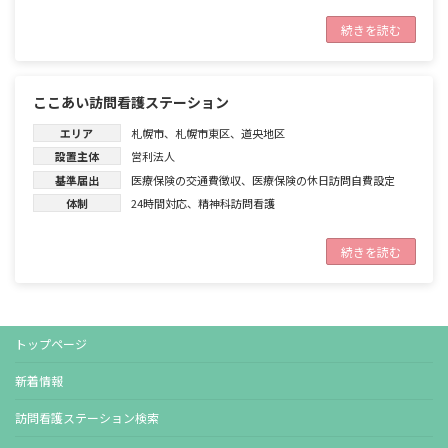
続きを読む
ここあい訪問看護ステーション
エリア
札幌市
、
札幌市東区
、
道央地区
設置主体
営利法人
基準届出
医療保険の交通費徴収
、
医療保険の休日訪問自費設定
体制
24時間対応
、
精神科訪問看護
続きを読む
トップページ
新着情報
訪問看護ステーション検索