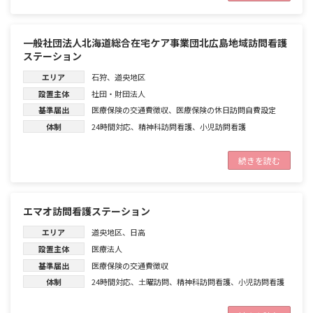
一般社団法人北海道総合在宅ケア事業団北広島地域訪問看護
ステーション
エリア
石狩
、
道央地区
設置主体
社団・財団法人
基準届出
医療保険の交通費徴収
、
医療保険の休日訪問自費設定
体制
24時間対応
、
精神科訪問看護
、
小児訪問看護
続きを読む
エマオ訪問看護ステーション
エリア
道央地区
、
日高
設置主体
医療法人
基準届出
医療保険の交通費徴収
体制
24時間対応
、
土曜訪問
、
精神科訪問看護
、
小児訪問看護