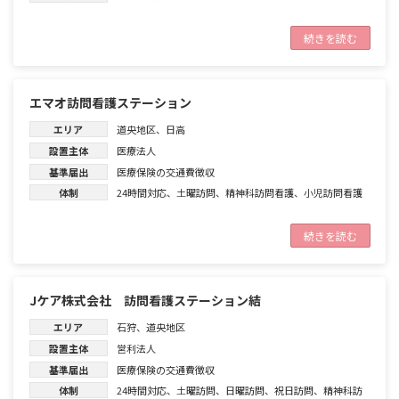
続きを読む
エマオ訪問看護ステーション
エリア
道央地区
、
日高
設置主体
医療法人
基準届出
医療保険の交通費徴収
体制
24時間対応
、
土曜訪問
、
精神科訪問看護
、
小児訪問看護
続きを読む
Jケア株式会社 訪問看護ステーション結
エリア
石狩
、
道央地区
設置主体
営利法人
基準届出
医療保険の交通費徴収
体制
24時間対応
、
土曜訪問
、
日曜訪問
、
祝日訪問
、
精神科訪