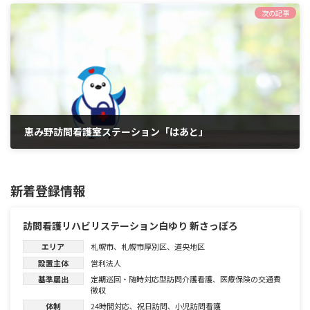
次の記事
恵み野訪問看護室ステーション「はあと」
2026年6月1日
新着登録情報
訪問看護リハビリステーション白ゆり 新さっぽろ
エリア
札幌市
、
札幌市厚別区
、
道央地区
設置主体
営利法人
基準届出
定期巡回・随時対応型訪問介護看護
、
医療保険の交通費
徴収
体制
24時間対応
、
祝日訪問
、
小児訪問看護