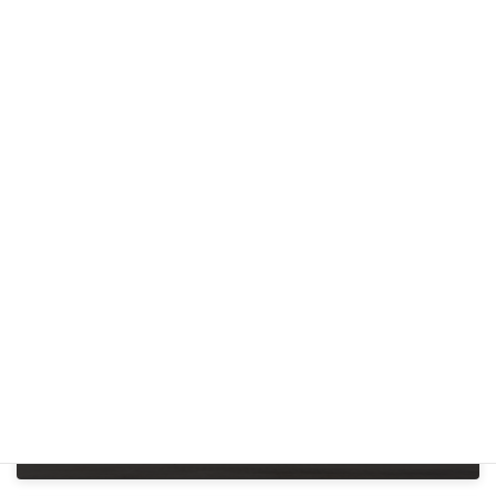
:
ＦＡＸ
0138-83-6863
WEBサイト
渡島
、
道南地区
エリア
その他の法人
設置主体
24時間対応
、
土曜訪問
、
日曜訪問
、
祝日訪問
、
体制
精神科訪問看護
前の記事
訪問看護ステーション おしま
2025年12月26日