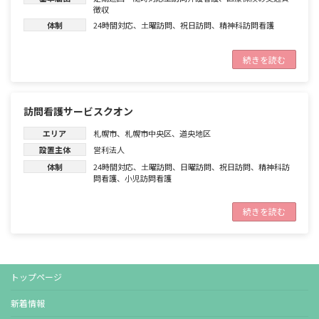
徴収
体制
24時間対応
、
土曜訪問
、
祝日訪問
、
精神科訪問看護
続きを読む
訪問看護サービスクオン
エリア
札幌市
、
札幌市中央区
、
道央地区
設置主体
営利法人
体制
24時間対応
、
土曜訪問
、
日曜訪問
、
祝日訪問
、
精神科訪
問看護
、
小児訪問看護
続きを読む
トップページ
新着情報