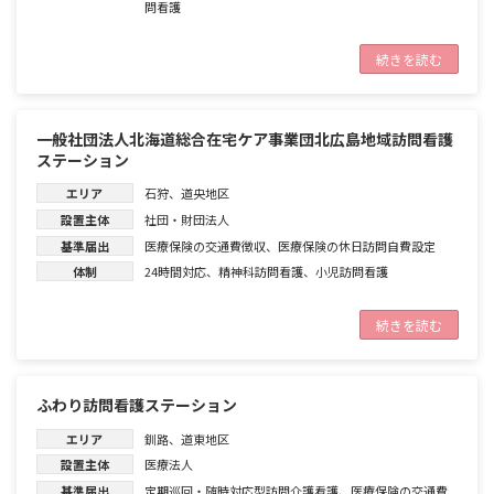
問看護
続きを読む
一般社団法人北海道総合在宅ケア事業団北広島地域訪問看護
ステーション
エリア
石狩
、
道央地区
設置主体
社団・財団法人
基準届出
医療保険の交通費徴収
、
医療保険の休日訪問自費設定
体制
24時間対応
、
精神科訪問看護
、
小児訪問看護
続きを読む
ふわり訪問看護ステーション
エリア
釧路
、
道東地区
設置主体
医療法人
基準届出
定期巡回・随時対応型訪問介護看護
、
医療保険の交通費