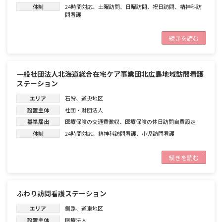
体制
24時間対応
、
土曜訪問
、
日曜訪問
、
祝日訪問
、
精神科訪
問看護
続きを読む
一般社団法人北海道総合在宅ケア事業団北広島地域訪問看護
ステーション
エリア
石狩
、
道央地区
設置主体
社団・財団法人
基準届出
医療保険の交通費徴収
、
医療保険の休日訪問自費設定
体制
24時間対応
、
精神科訪問看護
、
小児訪問看護
続きを読む
ふわり訪問看護ステーション
エリア
釧路
、
道東地区
設置主体
医療法人