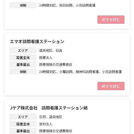
体制
24時間対応
、
祝日訪問
、
小児訪問看護
続きを読む
エマオ訪問看護ステーション
エリア
道央地区
、
日高
設置主体
医療法人
基準届出
医療保険の交通費徴収
体制
24時間対応
、
土曜訪問
、
精神科訪問看護
、
小児訪問看護
続きを読む
Jケア株式会社 訪問看護ステーション結
エリア
石狩
、
道央地区
設置主体
営利法人
基準届出
医療保険の交通費徴収