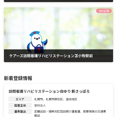
2023年5月28日
次の記事
ケアーズ訪問看護リハビリステーション苫小牧駅前
2023年5月28日
新着登録情報
訪問看護リハビリステーション白ゆり 新さっぽろ
エリア
札幌市
、
札幌市厚別区
、
道央地区
設置主体
営利法人
基準届出
定期巡回・随時対応型訪問介護看護
、
医療保険の交通費
徴収