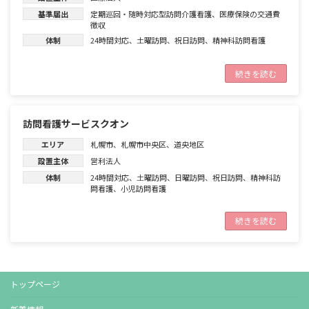
基準届出
定期巡回・随時対応型訪問介護看護
、
医療保険の交通費
徴収
体制
24時間対応
、
土曜訪問
、
祝日訪問
、
精神科訪問看護
続きを読む
訪問看護サービスクオン
エリア
札幌市
、
札幌市中央区
、
道央地区
設置主体
営利法人
体制
24時間対応
、
土曜訪問
、
日曜訪問
、
祝日訪問
、
精神科訪
問看護
、
小児訪問看護
続きを読む
トップページ