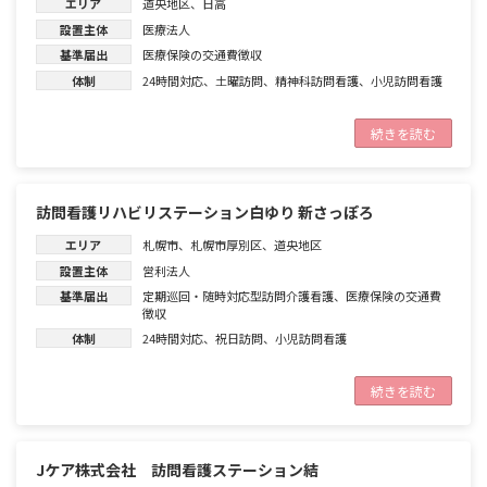
エリア
道央地区
、
日高
設置主体
医療法人
基準届出
医療保険の交通費徴収
体制
24時間対応
、
土曜訪問
、
精神科訪問看護
、
小児訪問看護
続きを読む
訪問看護リハビリステーション白ゆり 新さっぽろ
エリア
札幌市
、
札幌市厚別区
、
道央地区
設置主体
営利法人
基準届出
定期巡回・随時対応型訪問介護看護
、
医療保険の交通費
徴収
体制
24時間対応
、
祝日訪問
、
小児訪問看護
続きを読む
Jケア株式会社 訪問看護ステーション結