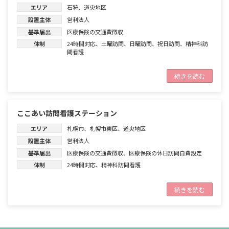
エリア
石狩
、
道央地区
設置主体
営利法人
基準届出
医療保険の交通費徴収
体制
24時間対応
、
土曜訪問
、
日曜訪問
、
祝日訪問
、
精神科訪
問看護
続きを読む
ここあい訪問看護ステーション
エリア
札幌市
、
札幌市東区
、
道央地区
設置主体
営利法人
基準届出
医療保険の交通費徴収
、
医療保険の休日訪問自費設定
体制
24時間対応
、
精神科訪問看護
続きを読む