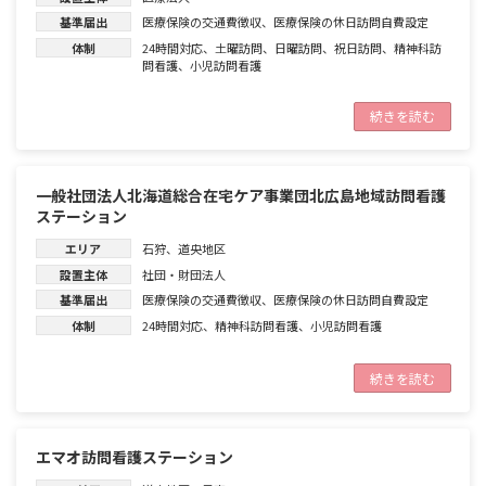
基準届出
医療保険の交通費徴収
、
医療保険の休日訪問自費設定
体制
24時間対応
、
土曜訪問
、
日曜訪問
、
祝日訪問
、
精神科訪
問看護
、
小児訪問看護
続きを読む
一般社団法人北海道総合在宅ケア事業団北広島地域訪問看護
ステーション
エリア
石狩
、
道央地区
設置主体
社団・財団法人
基準届出
医療保険の交通費徴収
、
医療保険の休日訪問自費設定
体制
24時間対応
、
精神科訪問看護
、
小児訪問看護
続きを読む
エマオ訪問看護ステーション