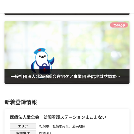
勤医協札幌ひがし訪問看護ステーションしのろサブステーション
2026年6月1日
次の記事
一般社団法人北海道総合在宅ケア事業団 帯広地域訪問看護ステーション
2026年6月1日
新着登録情報
医療法人愛全会 訪問看護ステーションまこまない
エリア
札幌市
、
札幌市南区
、
道央地区
設置主体
医療法人