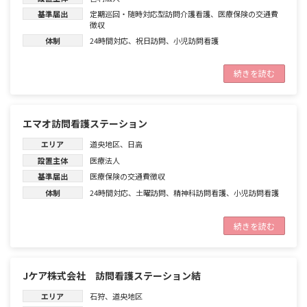
基準届出
定期巡回・随時対応型訪問介護看護
、
医療保険の交通費
徴収
体制
24時間対応
、
祝日訪問
、
小児訪問看護
続きを読む
エマオ訪問看護ステーション
エリア
道央地区
、
日高
設置主体
医療法人
基準届出
医療保険の交通費徴収
体制
24時間対応
、
土曜訪問
、
精神科訪問看護
、
小児訪問看護
続きを読む
Jケア株式会社 訪問看護ステーション結
エリア
石狩
、
道央地区