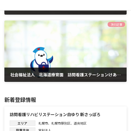
JA北海道厚生連ようてい訪問看護ステーション
2023年5月30日
次の記事
社会福祉法人 北海道療育園 訪問看護ステーションけあぷらす
2023年5月30日
新着登録情報
訪問看護リハビリステーション白ゆり 新さっぽろ
エリア
札幌市
、
札幌市厚別区
、
道央地区
設置主体
営利法人