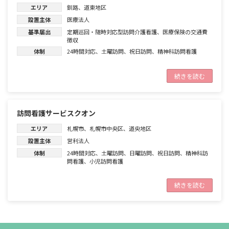
エリア
釧路
、
道東地区
設置主体
医療法人
基準届出
定期巡回・随時対応型訪問介護看護
、
医療保険の交通費
徴収
体制
24時間対応
、
土曜訪問
、
祝日訪問
、
精神科訪問看護
続きを読む
訪問看護サービスクオン
エリア
札幌市
、
札幌市中央区
、
道央地区
設置主体
営利法人
体制
24時間対応
、
土曜訪問
、
日曜訪問
、
祝日訪問
、
精神科訪
問看護
、
小児訪問看護
続きを読む