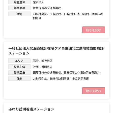
設置主体
営利法人
基準届出
医療保険の交通費徴収
体制
24時間対応
、
土曜訪問
、
日曜訪問
、
祝日訪問
、
精神科訪
問看護
続きを読む
一般社団法人北海道総合在宅ケア事業団北広島地域訪問看護
ステーション
エリア
石狩
、
道央地区
設置主体
社団・財団法人
基準届出
医療保険の交通費徴収
、
医療保険の休日訪問自費設定
体制
24時間対応
、
精神科訪問看護
、
小児訪問看護
続きを読む
ふわり訪問看護ステーション