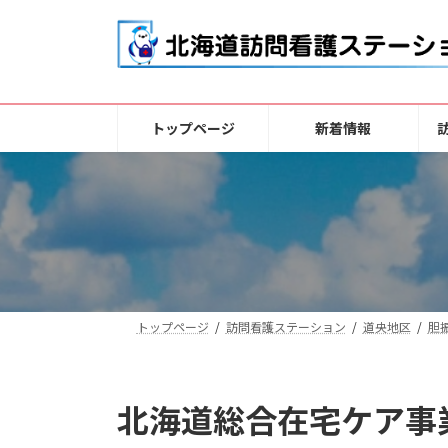
コ
ナ
ン
ビ
テ
ゲ
ン
ー
ツ
シ
トップページ
新着情報
へ
ョ
ス
ン
キ
に
ッ
移
プ
動
トップページ
訪問看護ステーション
道央地区
胆
北海道総合在宅ケア事