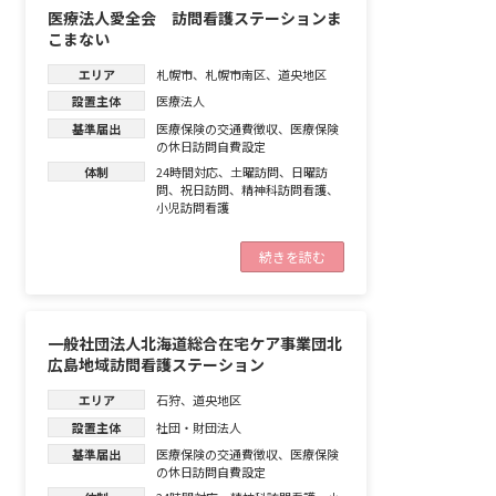
医療法人愛全会 訪問看護ステーションま
こまない
エリア
札幌市
、
札幌市南区
、
道央地区
設置主体
医療法人
基準届出
医療保険の交通費徴収
、
医療保険
の休日訪問自費設定
体制
24時間対応
、
土曜訪問
、
日曜訪
問
、
祝日訪問
、
精神科訪問看護
、
小児訪問看護
続きを読む
一般社団法人北海道総合在宅ケア事業団北
広島地域訪問看護ステーション
エリア
石狩
、
道央地区
設置主体
社団・財団法人
基準届出
医療保険の交通費徴収
、
医療保険
の休日訪問自費設定