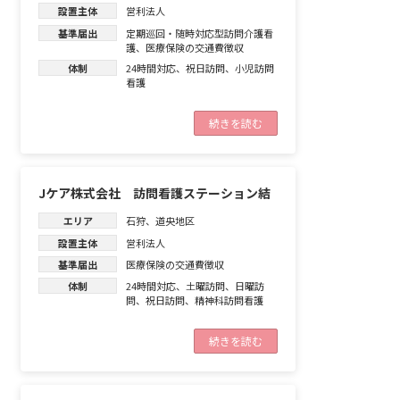
設置主体
営利法人
基準届出
定期巡回・随時対応型訪問介護看
護
、
医療保険の交通費徴収
体制
24時間対応
、
祝日訪問
、
小児訪問
看護
続きを読む
Jケア株式会社 訪問看護ステーション結
エリア
石狩
、
道央地区
設置主体
営利法人
基準届出
医療保険の交通費徴収
体制
24時間対応
、
土曜訪問
、
日曜訪
問
、
祝日訪問
、
精神科訪問看護
続きを読む