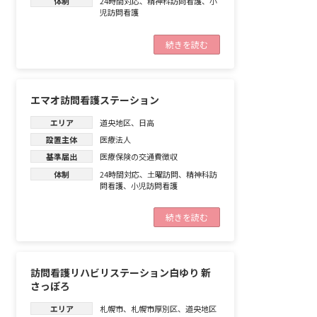
体制
24時間対応
、
精神科訪問看護
、
小
児訪問看護
続きを読む
エマオ訪問看護ステーション
エリア
道央地区
、
日高
設置主体
医療法人
基準届出
医療保険の交通費徴収
体制
24時間対応
、
土曜訪問
、
精神科訪
問看護
、
小児訪問看護
続きを読む
訪問看護リハビリステーション白ゆり 新
さっぽろ
エリア
札幌市
、
札幌市厚別区
、
道央地区