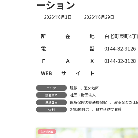
ーション
最
2026年6月1日
2026年6月29日
終
更
新
所在地
白老町東町4丁
日
時
電話
0144-82-3126
:
ＦＡＸ
0144-82-3128
WEBサイト
胆振
、
道央地区
エリア
社団・財団法人
設置主体
医療保険の交通費徴収
、
医療保険の休
基準届出
24時間対応
、
精神科訪問看護
体制
前の記事