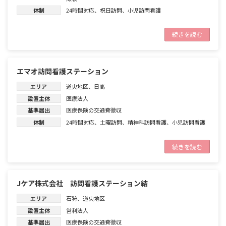
体制
24時間対応
、
祝日訪問
、
小児訪問看護
続きを読む
エマオ訪問看護ステーション
エリア
道央地区
、
日高
設置主体
医療法人
基準届出
医療保険の交通費徴収
体制
24時間対応
、
土曜訪問
、
精神科訪問看護
、
小児訪問看護
続きを読む
Jケア株式会社 訪問看護ステーション結
エリア
石狩
、
道央地区
設置主体
営利法人
基準届出
医療保険の交通費徴収