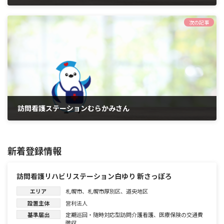
2026年6月1日
次の記事
訪問看護ステーションむらかみさん
2026年6月1日
新着登録情報
訪問看護リハビリステーション白ゆり 新さっぽろ
エリア
札幌市
、
札幌市厚別区
、
道央地区
設置主体
営利法人
基準届出
定期巡回・随時対応型訪問介護看護
、
医療保険の交通費
徴収