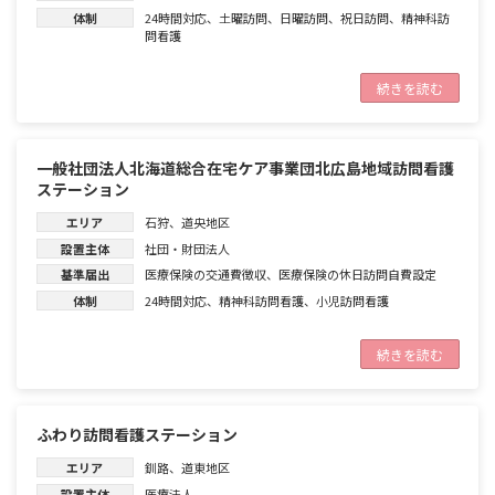
体制
24時間対応
、
土曜訪問
、
日曜訪問
、
祝日訪問
、
精神科訪
問看護
続きを読む
一般社団法人北海道総合在宅ケア事業団北広島地域訪問看護
ステーション
エリア
石狩
、
道央地区
設置主体
社団・財団法人
基準届出
医療保険の交通費徴収
、
医療保険の休日訪問自費設定
体制
24時間対応
、
精神科訪問看護
、
小児訪問看護
続きを読む
ふわり訪問看護ステーション
エリア
釧路
、
道東地区
設置主体
医療法人