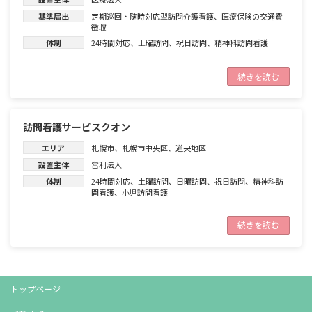
基準届出
定期巡回・随時対応型訪問介護看護
、
医療保険の交通費
徴収
体制
24時間対応
、
土曜訪問
、
祝日訪問
、
精神科訪問看護
続きを読む
訪問看護サービスクオン
エリア
札幌市
、
札幌市中央区
、
道央地区
設置主体
営利法人
体制
24時間対応
、
土曜訪問
、
日曜訪問
、
祝日訪問
、
精神科訪
問看護
、
小児訪問看護
続きを読む
トップページ