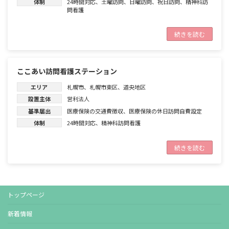
体制
24時間対応
、
土曜訪問
、
日曜訪問
、
祝日訪問
、
精神科訪
問看護
続きを読む
ここあい訪問看護ステーション
エリア
札幌市
、
札幌市東区
、
道央地区
設置主体
営利法人
基準届出
医療保険の交通費徴収
、
医療保険の休日訪問自費設定
体制
24時間対応
、
精神科訪問看護
続きを読む
トップページ
新着情報