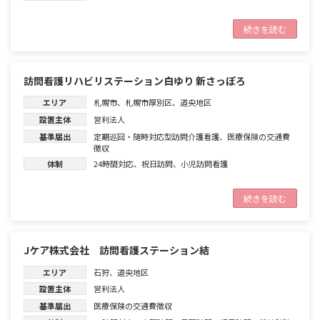
続きを読む
訪問看護リハビリステーション白ゆり 新さっぽろ
エリア
札幌市
、
札幌市厚別区
、
道央地区
設置主体
営利法人
基準届出
定期巡回・随時対応型訪問介護看護
、
医療保険の交通費
徴収
体制
24時間対応
、
祝日訪問
、
小児訪問看護
続きを読む
Jケア株式会社 訪問看護ステーション結
エリア
石狩
、
道央地区
設置主体
営利法人
基準届出
医療保険の交通費徴収