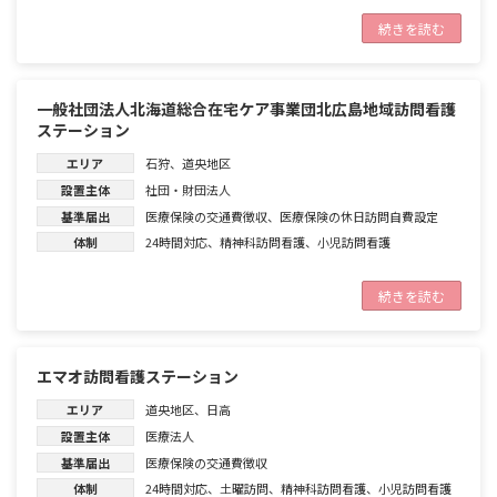
続きを読む
一般社団法人北海道総合在宅ケア事業団北広島地域訪問看護
ステーション
エリア
石狩
、
道央地区
設置主体
社団・財団法人
基準届出
医療保険の交通費徴収
、
医療保険の休日訪問自費設定
体制
24時間対応
、
精神科訪問看護
、
小児訪問看護
続きを読む
エマオ訪問看護ステーション
エリア
道央地区
、
日高
設置主体
医療法人
基準届出
医療保険の交通費徴収
体制
24時間対応
、
土曜訪問
、
精神科訪問看護
、
小児訪問看護