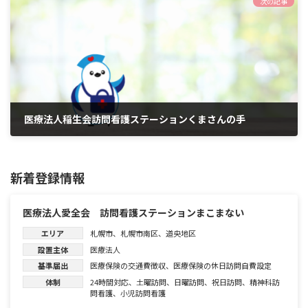
次の記事
医療法人稲生会訪問看護ステーションくまさんの手
2026年6月1日
新着登録情報
医療法人愛全会 訪問看護ステーションまこまない
エリア
札幌市
、
札幌市南区
、
道央地区
設置主体
医療法人
基準届出
医療保険の交通費徴収
、
医療保険の休日訪問自費設定
体制
24時間対応
、
土曜訪問
、
日曜訪問
、
祝日訪問
、
精神科訪
問看護
、
小児訪問看護