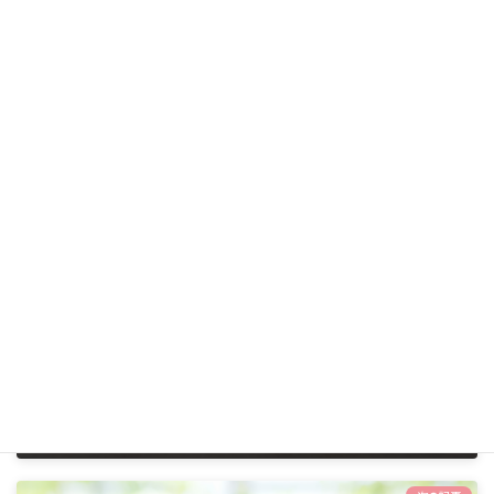
:
ＦＡＸ
0117954110
WEBサイト
札幌市
、
札幌市東区
、
道央地区
エリア
医療法人
設置主体
24時間対応
、
土曜訪問
、
小児訪問看護
体制
前の記事
訪問看護ステーションかりぷ
2026年6月1日