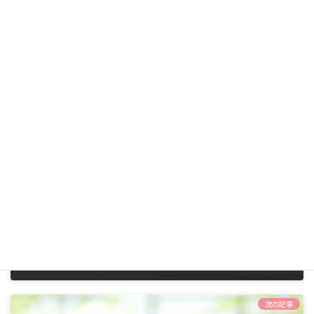
WEBサイト
札幌市
、
札幌市東区
、
道央地区
エリア
医療法人
設置主体
医療保険の交通費徴収
基準届出
24時間対応
体制
前の記事
北海道医療大学訪問看護ステーション
2026年6月1日
次の記事