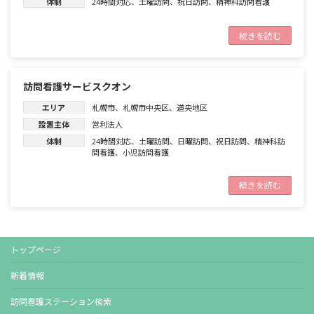
体制
24時間対応
、
土曜訪問
、
祝日訪問
、
精神科訪問看護
続きを読む
訪問看護サービスクオン
エリア
札幌市
、
札幌市中央区
、
道央地区
設置主体
営利法人
体制
24時間対応
、
土曜訪問
、
日曜訪問
、
祝日訪問
、
精神科訪
問看護
、
小児訪問看護
続きを読む
トップページ
新着情報
訪問看護ステーション検索