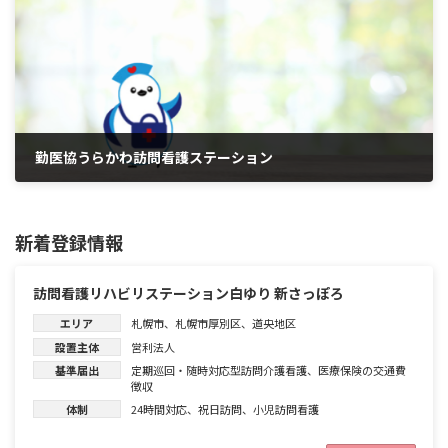
勤医協うらかわ訪問看護ステーション
2026年6月1日
新着登録情報
訪問看護リハビリステーション白ゆり 新さっぽろ
エリア
札幌市
、
札幌市厚別区
、
道央地区
設置主体
営利法人
基準届出
定期巡回・随時対応型訪問介護看護
、
医療保険の交通費
徴収
体制
24時間対応
、
祝日訪問
、
小児訪問看護