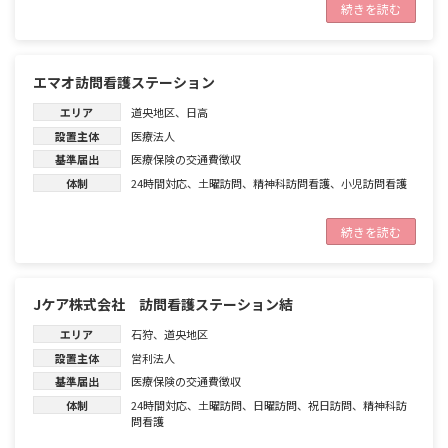
続きを読む
エマオ訪問看護ステーション
エリア
道央地区
、
日高
設置主体
医療法人
基準届出
医療保険の交通費徴収
体制
24時間対応
、
土曜訪問
、
精神科訪問看護
、
小児訪問看護
続きを読む
Jケア株式会社 訪問看護ステーション結
エリア
石狩
、
道央地区
設置主体
営利法人
基準届出
医療保険の交通費徴収
体制
24時間対応
、
土曜訪問
、
日曜訪問
、
祝日訪問
、
精神科訪
問看護