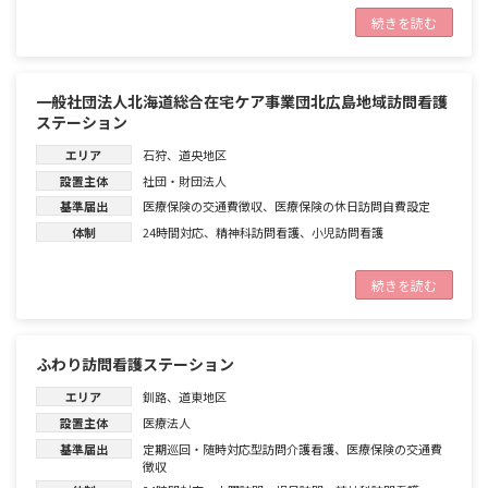
続きを読む
一般社団法人北海道総合在宅ケア事業団北広島地域訪問看護
ステーション
エリア
石狩
、
道央地区
設置主体
社団・財団法人
基準届出
医療保険の交通費徴収
、
医療保険の休日訪問自費設定
体制
24時間対応
、
精神科訪問看護
、
小児訪問看護
続きを読む
ふわり訪問看護ステーション
エリア
釧路
、
道東地区
設置主体
医療法人
基準届出
定期巡回・随時対応型訪問介護看護
、
医療保険の交通費
徴収