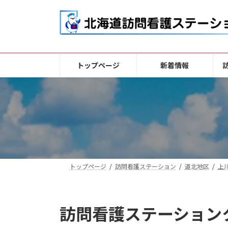
コ
ナ
ン
ビ
テ
ゲ
ン
ー
ツ
シ
トップページ
新着情報
へ
ョ
ス
ン
キ
に
ッ
移
プ
動
トップページ
訪問看護ステーション
道北地区
上
訪問看護ステーション