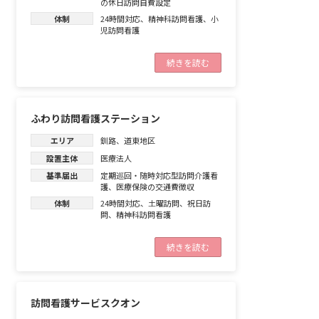
の休日訪問自費設定
体制
24時間対応
、
精神科訪問看護
、
小
児訪問看護
続きを読む
ふわり訪問看護ステーション
エリア
釧路
、
道東地区
設置主体
医療法人
基準届出
定期巡回・随時対応型訪問介護看
護
、
医療保険の交通費徴収
体制
24時間対応
、
土曜訪問
、
祝日訪
問
、
精神科訪問看護
続きを読む
訪問看護サービスクオン