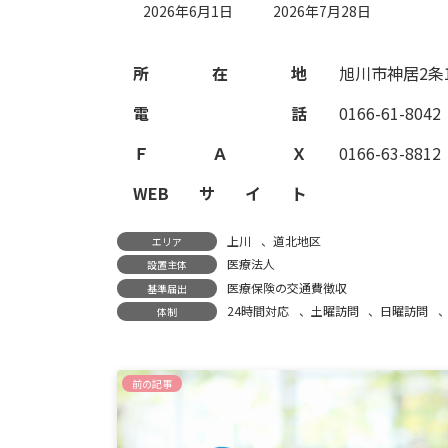
最
2026年6月1日
2026年7月28日
終
更
新
所在地
旭川市神居2条1
日
時
電話
0166-61-8042
:
ＦＡＸ
0166-63-8812
WEBサイト
上川
、
道北地区
エリア
医療法人
設置主体
医療保険の交通費徴収
基準届出
24時間対応
、
土曜訪問
、
日曜訪問
体制
前の記事