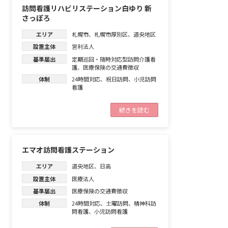
訪問看護リハビリステーション白ゆり 新
さっぽろ
エリア
札幌市
、
札幌市厚別区
、
道央地区
設置主体
営利法人
基準届出
定期巡回・随時対応型訪問介護看
護
、
医療保険の交通費徴収
体制
24時間対応
、
祝日訪問
、
小児訪問
看護
続きを読む
エマオ訪問看護ステーション
エリア
道央地区
、
日高
設置主体
医療法人
基準届出
医療保険の交通費徴収
体制
24時間対応
、
土曜訪問
、
精神科訪
問看護
、
小児訪問看護