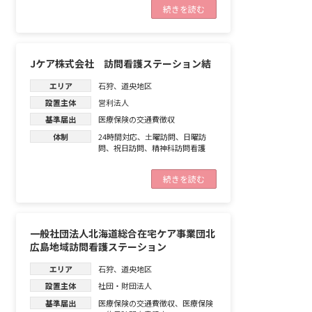
続きを読む
Jケア株式会社 訪問看護ステーション結
エリア
石狩
、
道央地区
設置主体
営利法人
基準届出
医療保険の交通費徴収
体制
24時間対応
、
土曜訪問
、
日曜訪
問
、
祝日訪問
、
精神科訪問看護
続きを読む
一般社団法人北海道総合在宅ケア事業団北
広島地域訪問看護ステーション
エリア
石狩
、
道央地区
設置主体
社団・財団法人
基準届出
医療保険の交通費徴収
、
医療保険