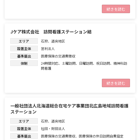
続きを読む
Jケア株式会社 訪問看護ステーション結
エリア
石狩
、
道央地区
設置主体
営利法人
基準届出
医療保険の交通費徴収
体制
24時間対応
、
土曜訪問
、
日曜訪問
、
祝日訪問
、
精神科訪
問看護
続きを読む
一般社団法人北海道総合在宅ケア事業団北広島地域訪問看護
ステーション
エリア
石狩
、
道央地区
設置主体
社団・財団法人
基準届出
医療保険の交通費徴収
、
医療保険の休日訪問自費設定