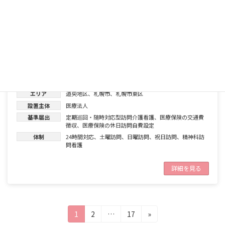
基準届出
医療保険の交通費徴収
体制
24時間対応
、
精神科訪問看護
詳細を見る
東苗穂訪問看護ステーション
エリア
道央地区
、
札幌市
、
札幌市東区
設置主体
医療法人
基準届出
定期巡回・随時対応型訪問介護看護
、
医療保険の交通費
徴収
、
医療保険の休日訪問自費設定
体制
24時間対応
、
土曜訪問
、
日曜訪問
、
祝日訪問
、
精神科訪
問看護
詳細を見る
投
固
固
固
1
2
…
17
»
定
定
定