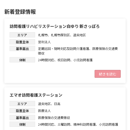
稿
ペ
ペ
ペ
新着登録情報
の
ー
ー
ー
ジ
ジ
ジ
ペ
訪問看護リハビリステーション白ゆり 新さっぽろ
ー
エリア
札幌市
、
札幌市厚別区
、
道央地区
ジ
設置主体
営利法人
基準届出
定期巡回・随時対応型訪問介護看護
、
医療保険の交通費
送
徴収
り
体制
24時間対応
、
祝日訪問
、
小児訪問看護
続きを読む
エマオ訪問看護ステーション
エリア
道央地区
、
日高
設置主体
医療法人
基準届出
医療保険の交通費徴収
体制
24時間対応
、
土曜訪問
、
精神科訪問看護
、
小児訪問看護