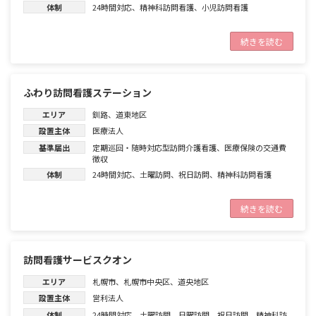
体制
24時間対応
、
精神科訪問看護
、
小児訪問看護
続きを読む
ふわり訪問看護ステーション
エリア
釧路
、
道東地区
設置主体
医療法人
基準届出
定期巡回・随時対応型訪問介護看護
、
医療保険の交通費
徴収
体制
24時間対応
、
土曜訪問
、
祝日訪問
、
精神科訪問看護
続きを読む
訪問看護サービスクオン
エリア
札幌市
、
札幌市中央区
、
道央地区
設置主体
営利法人
体制
24時間対応
、
土曜訪問
、
日曜訪問
、
祝日訪問
、
精神科訪