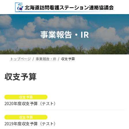
コ
ナ
ン
ビ
テ
ゲ
ン
ー
ツ
シ
事業報告・IR
へ
ョ
ス
ン
キ
に
ッ
移
プ
動
トップページ
事業報告・IR
収支予算
収支予算
収支予算
2020年度収支予算（テスト）
収支予算
2019年度収支予算（テスト）