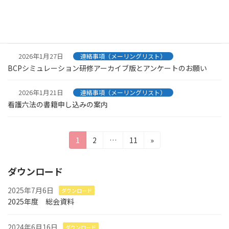
2026年1月30日
連絡事項（メーリングリスト）
札幌市在宅医療協議会様よりご連絡
2026年1月27日
連絡事項（メーリングリスト）
BCPシミュレーション研修アーカイブ版とアンケートのお願い
2026年1月21日
連絡事項（メーリングリスト）
看護六法の書籍申し込みの案内
投
固
固
固
1
2
…
11
»
定
定
定
稿
ペ
ペ
ペ
ダウンロード
の
ー
ー
ー
ジ
ジ
ジ
ペ
2025年7月6日
ダウンロード
2025年度 総会資料
ー
ジ
2024年6月16日
ダウンロード