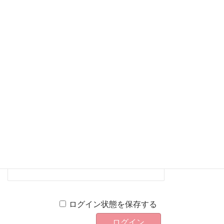
たします。
既存ユーザのログイン
ユーザー名またはメールアドレス
パスワード
上に表示された文字を入力してください。
ログイン状態を保存する