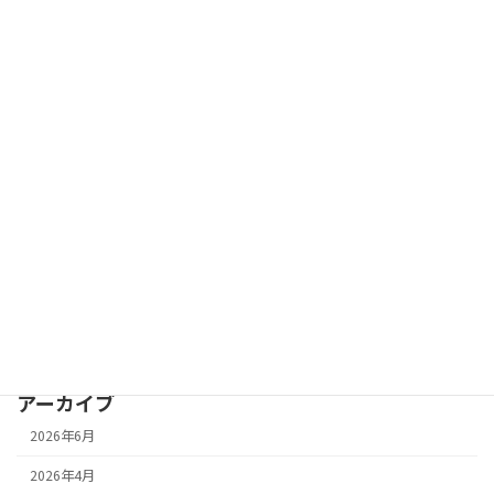
R7 苫小牧小児訪問看護研修アンケート結
研修会情報
果
2025年12月18日
カテゴリー
お知らせ
研修会情報
PickUp
アーカイブ
2026年6月
2026年4月