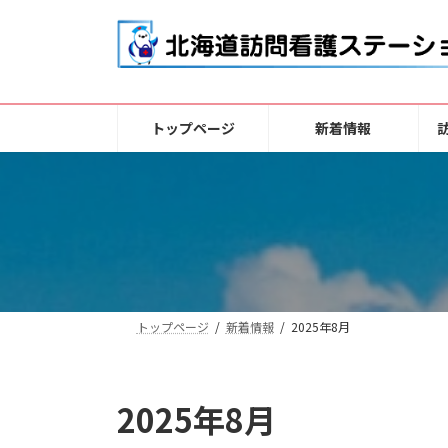
コ
ナ
ン
ビ
テ
ゲ
ン
ー
ツ
シ
トップページ
新着情報
へ
ョ
ス
ン
キ
に
ッ
移
プ
動
トップページ
新着情報
2025年8月
2025年8月